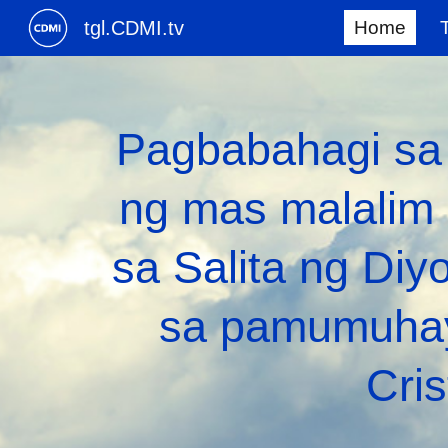
tgl.CDMI.tv
Home
Sk
Pagbabahagi s
ng mas malalim
sa Salita ng Diy
sa pamumuhay
Cris