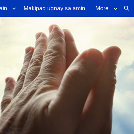
ain
Makipag ugnay sa amin
More
ion