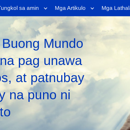
Tungkol sa amin
Mga Artikulo
Mga Lathal
ip to main content
Skip to navigat
a Buong Mundo
 na pag unawa
os, at patnubay
 na puno ni
to