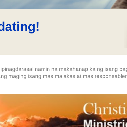
dating!
at ipinagdarasal namin na makahanap ka ng isang b
g maging isang mas malakas at mas responsableng 